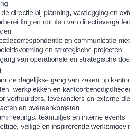
ing
e directie bij planning, vastlegging en ex
bereiding en notulen van directievergader
ngen
rectiecorrespondentie en communicatie met
beleidsvorming en strategische projecten
ang van operationele en strategische doel
t
oor de dagelijkse gang van zaken op kanto
eiten, werkplekken en kantoorbenodigdhede
r verhuurders, leveranciers en externe die
acten en overeenkomsten
ammeetings, teamuitjes en interne events
ettige, veilige en inspirerende werkomgevi