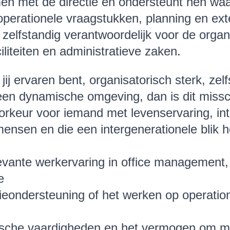
n met de directie en ondersteunt hen waa
 operationele vraagstukken, planning en ex
je zelfstandig verantwoordelijk voor de orga
liteiten en administratieve zaken.
jij ervaren bent, organisatorisch sterk, zel
 een dynamische omgeving, dan is dit missc
keur voor iemand met levenservaring, int
ensen en die een intergenerationele blik h
levante werkervaring in office management,
e
tieondersteuning of het werken op operation
rische vaardigheden en het vermogen om m