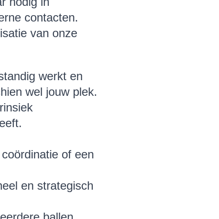
r nodig in
terne contacten.
nisatie van onze
fstandig werkt en
hien wel jouw plek.
rinsiek
eeft.
 coördinatie of een
eel en strategisch
eerdere ballen