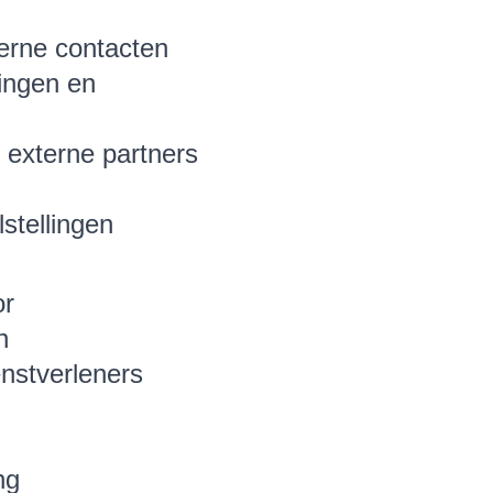
terne contacten
ingen en
 externe partners
stellingen
or
n
nstverleners
ng