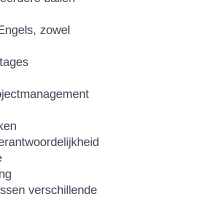
Engels, zowel
rtages
projectmanagement
kken
erantwoordelijkheid
e
ing
ssen verschillende