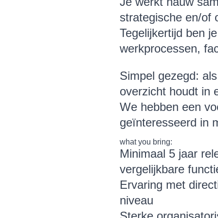
Je werkt nauw same
strategische en/of
Tegelijkertijd ben 
werkprocessen, faci
Simpel gezegd: als 
overzicht houdt in
We hebben een voor
geïnteresseerd in m
what you bring:
Minimaal 5 jaar re
vergelijkbare functi
Ervaring met direc
niveau
Sterke organisato