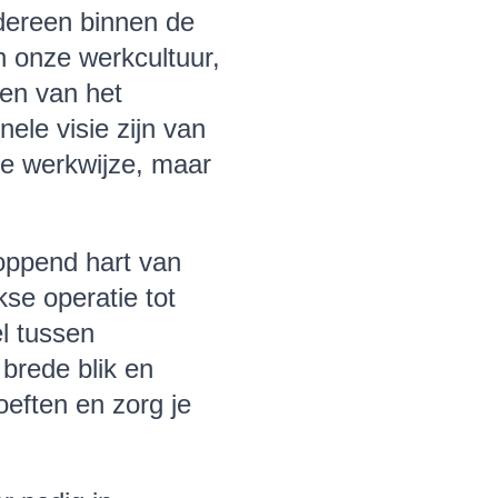
edereen binnen de
n onze werkcultuur,
ten van het
ele visie zijn van
ge werkwijze, maar
oppend hart van
kse operatie tot
l tussen
 brede blik en
oeften en zorg je