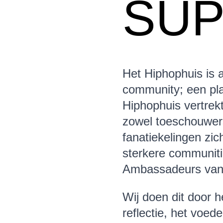
SU
Het Hiphophuis is a
community; een pla
Hiphophuis vertrek
zowel toeschouwers
fanatiekelingen zic
sterkere communit
Ambassadeurs van ‘
Wij doen dit door h
reflectie, het voed