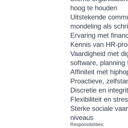
hoog te houden
Uitstekende commu
mondeling als schrif
Ervaring met finan
Kennis van HR-pro
Vaardigheid met di
software, planning 
Affiniteit met hipho
Proactieve, zelfst
Discretie en integr
Flexibiliteit en s
Sterke sociale vaa
niveaus
Responsibilities: