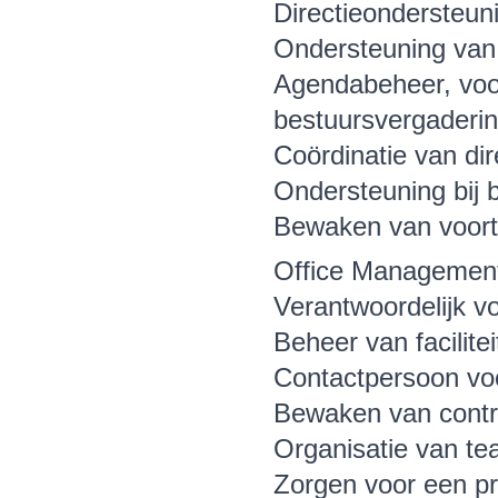
Directieondersteun
Ondersteuning van d
Agendabeheer, voor
bestuursvergaderi
Coördinatie van di
Ondersteuning bij 
Bewaken van voortg
Office Managemen
Verantwoordelijk v
Beheer van facilit
Contactpersoon voo
Bewaken van contr
Organisatie van te
Zorgen voor een pr