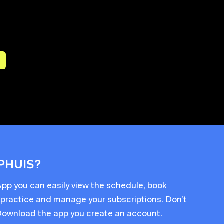
PHUIS?
p you can easily view the schedule, book
 practice and manage your subscriptions. Don’t
Download the app you create an account.