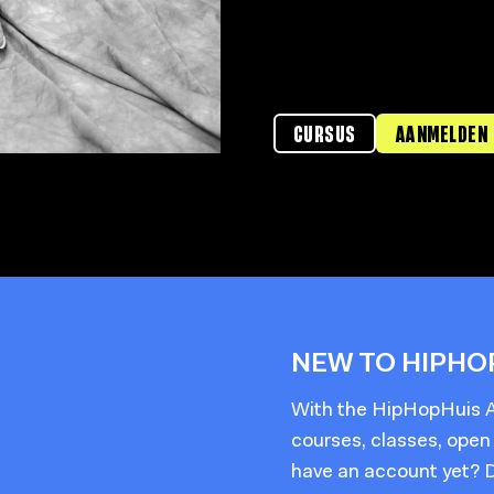
CURSUS
AANMELDEN
NEW TO HIPHO
With the HipHopHuis Ap
courses, classes, open
have an account yet? 