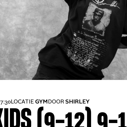
7:30
LOCATIE
GYM
DOOR
SHIRLEY
IDS (9-12) 9-