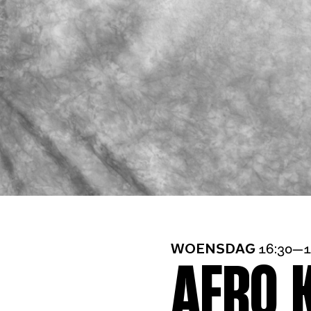
WOENSDAG
16:30—1
AFRO K