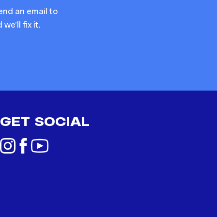
end an email to
we’ll fix it.
GET SOCIAL