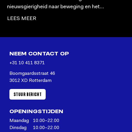
nieuwsgierigheid naar beweging en het
aanpassingsvermogen van het lichaam, wat haar
LEES MEER
heeft geleid van martial arts naar theater en
fitness, en uiteindelijk haar danstaal en
persoonlijke groei heeft vormgegeven.
NEEM CONTACT OP
+31 10 411 8371
Boomgaardsstraat 46
3012 XD Rotterdam
STUUR BERICHT
OPENINGSTIJDEN
Maandag
10.00–22.00
Dinsdag
10.00–22.00